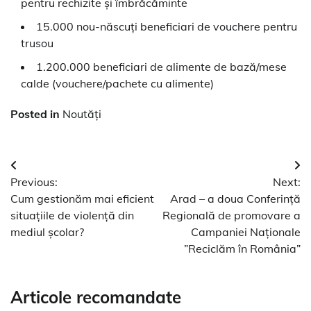
pentru rechizite și îmbrăcăminte
15.000 nou-născuți beneficiari de vouchere pentru
trusou
1.200.000 beneficiari de alimente de bază/mese
calde (vouchere/pachete cu alimente)
Posted in
Noutăți
Navigare
Previous:
Next:
în
Cum gestionăm mai eficient
Arad – a doua Conferință
articole
situațiile de violență din
Regională de promovare a
mediul școlar?
Campaniei Naționale
”Reciclăm în România”
Articole recomandate