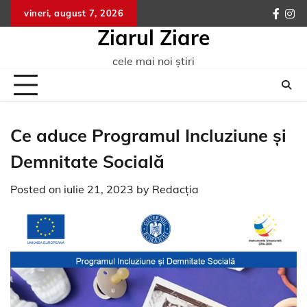
Skip
vineri, august 7, 2026
faceb
ins
to
Ziarul Ziare
content
cele mai noi știri
Ce aduce Programul Incluziune și
Demnitate Socială
Posted on
iulie 21, 2023
by
Redacția