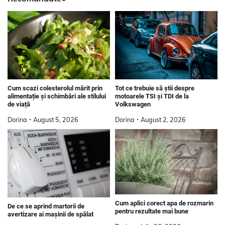
Tot ce trebuie să știi despre
Cum scazi colesterolul mărit prin
motoarele TSI și TDI de la
alimentație și schimbări ale stilului
Volkswagen
de viață
Dorina
August 2, 2026
Dorina
August 5, 2026
Cum aplici corect apa de rozmarin
De ce se aprind martorii de
pentru rezultate mai bune
avertizare ai mașinii de spălat