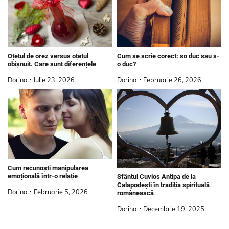
Oțetul de orez versus oțetul
Cum se scrie corect: so duc sau s-
obișnuit. Care sunt diferențele
o duc?
Dorina
Iulie 23, 2026
Dorina
Februarie 26, 2026
Cum recunoști manipularea
emoțională într-o relație
Sfântul Cuvios Antipa de la
Calapodeşti în tradiția spirituală
Dorina
Februarie 5, 2026
românească
Dorina
Decembrie 19, 2025