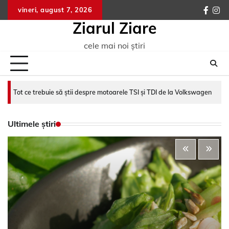
Skip
vineri, august 7, 2026
faceb
ins
to
Ziarul Ziare
content
cele mai noi știri
Tot ce trebuie să știi despre motoarele TSI și TDI de la Volkswagen
Ultimele știri