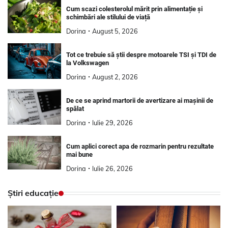
Cum scazi colesterolul mărit prin alimentație și
schimbări ale stilului de viață
Dorina
August 5, 2026
Tot ce trebuie să știi despre motoarele TSI și TDI de
la Volkswagen
Dorina
August 2, 2026
De ce se aprind martorii de avertizare ai mașinii de
spălat
Dorina
Iulie 29, 2026
Cum aplici corect apa de rozmarin pentru rezultate
mai bune
Dorina
Iulie 26, 2026
Știri educație