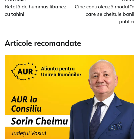
în
Rețetă de hummus libanez
Cine controlează modul în
articole
cu tahini
care se cheltuie banii
publici
Articole recomandate