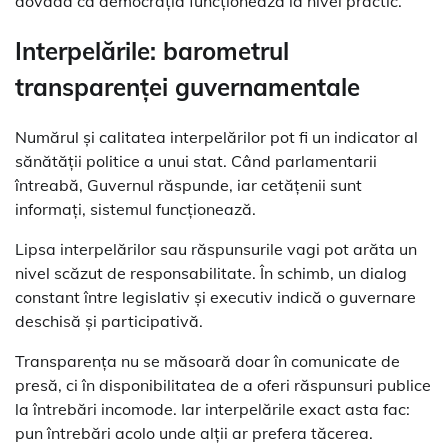
dovada că democrația funcționează la nivel practic.
Interpelările: barometrul
transparenței guvernamentale
Numărul și calitatea interpelărilor pot fi un indicator al
sănătății politice a unui stat. Când parlamentarii
întreabă, Guvernul răspunde, iar cetățenii sunt
informați, sistemul funcționează.
Lipsa interpelărilor sau răspunsurile vagi pot arăta un
nivel scăzut de responsabilitate. În schimb, un dialog
constant între legislativ și executiv indică o guvernare
deschisă și participativă.
Transparența nu se măsoară doar în comunicate de
presă, ci în disponibilitatea de a oferi răspunsuri publice
la întrebări incomode. Iar interpelările exact asta fac:
pun întrebări acolo unde alții ar prefera tăcerea.