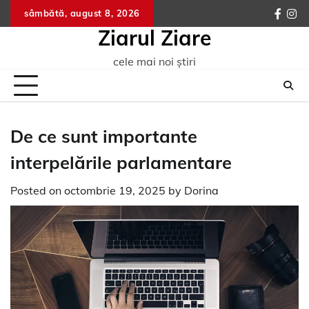
Skip
sâmbătă, august 8, 2026
faceb
ins
to
Ziarul Ziare
content
cele mai noi știri
De ce sunt importante
interpelările parlamentare
Posted on
octombrie 19, 2025
by
Dorina