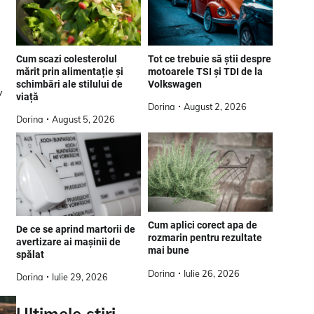
Tot ce trebuie să știi despre
Cum scazi colesterolul
motoarele TSI și TDI de la
mărit prin alimentație și
Volkswagen
schimbări ale stilului de
v
viață
Dorina
August 2, 2026
,
Dorina
August 5, 2026
Cum aplici corect apa de
De ce se aprind martorii de
rozmarin pentru rezultate
avertizare ai mașinii de
mai bune
spălat
Dorina
Iulie 26, 2026
Dorina
Iulie 29, 2026