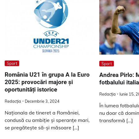
Sport
Sport
România U21 în grupa A la Euro
Andrea Pirlo: 
2025: provocări majore și
fotbalului itali
oportunități istorice
Redacția
Iunie 15, 
Redacția
Decembrie 3, 2024
În lumea fotbalulu
Naționala de tineret a României,
nu doar că domină 
condusă cu ambiție și speranțe mari,
transformă […]
se pregătește să-și măsoare […]