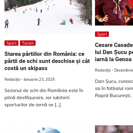
Sport
Sport
Turism
Cesare Casadei,
lui Dan Șucu p
Starea pârtiilor din România: ce
iarnă la Genoa
pârtii de schi sunt deschise și cât
costă un skipass
Redacția
Decembrie
Redacția
Ianuarie 23, 2025
Dan Șucu, cunosc
sa în fotbalul ro
Sezonul de schi din România este în
Rapid București,
plină desfășurare, iar iubitorii
sporturilor de iarnă se […]