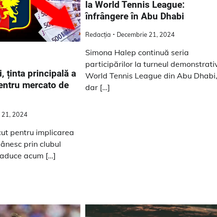
la World Tennis League:
înfrângere în Abu Dhabi
Redacția
Decembrie 21, 2024
Simona Halep continuă seria
participărilor la turneul demonstrati
 ținta principală a
World Tennis League din Abu Dhabi
entru mercato de
dar […]
 21, 2024
ut pentru implicarea
mânesc prin clubul
 aduce acum […]