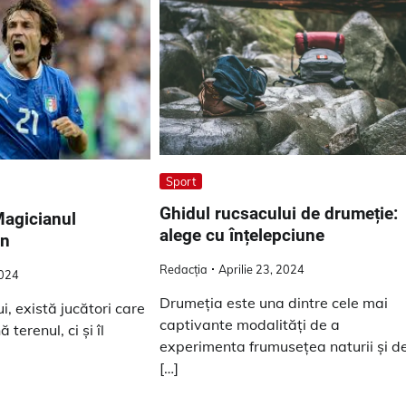
Sport
Ghidul rucsacului de drumeție:
Magicianul
alege cu înțelepciune
an
Redacția
Aprilie 23, 2024
2024
Drumeția este una dintre cele mai
i, există jucători care
captivante modalități de a
terenul, ci și îl
experimenta frumusețea naturii și d
[…]