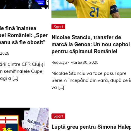
Sport
ie fină înaintea
pei României: „Sper
Nicolae Stanciu, transfer de
anu să fie obosit”​
marcă la Genoa: Un nou capitol
pentru căpitanul României
, 2025
Redacția
Martie 30, 2025
rii dintre CFR Cluj și
n semifinalele Cupei
Nicolae Stanciu va face pasul spre
agi a […]
Serie A începând din vară, după ce î
va […]
Sport
Luptă grea pentru Simona Hale