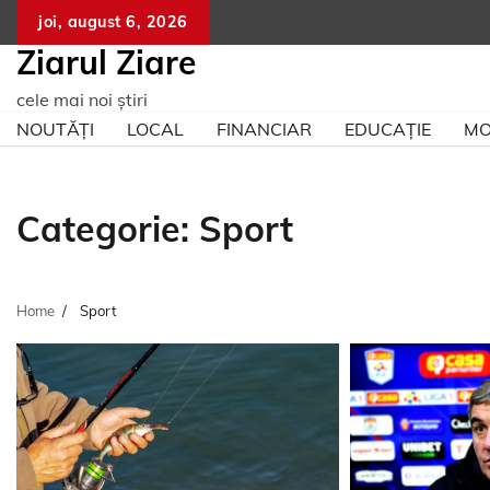
Skip
joi, august 6, 2026
to
Ziarul Ziare
content
cele mai noi știri
NOUTĂȚI
LOCAL
FINANCIAR
EDUCAȚIE
MO
Categorie:
Sport
Home
Sport