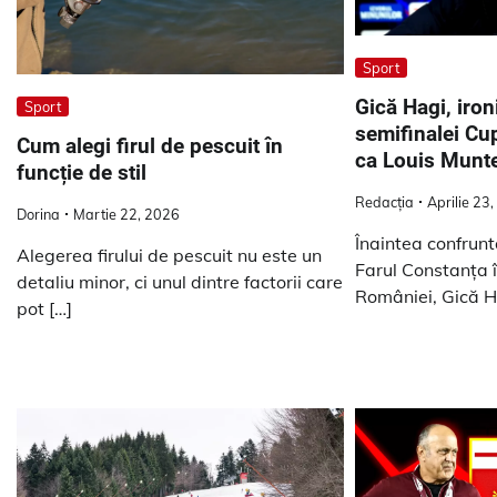
Sport
​Gică Hagi, iron
Sport
semifinalei Cu
Cum alegi firul de pescuit în
ca Louis Munte
funcție de stil
Redacția
Aprilie 23
Dorina
Martie 22, 2026
Înaintea confruntă
Alegerea firului de pescuit nu este un
Farul Constanța î
detaliu minor, ci unul dintre factorii care
României, Gică H
pot […]