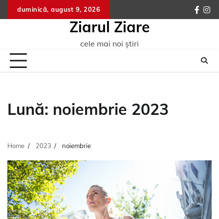
Skip
duminică, august 9, 2026
faceb
ins
to
Ziarul Ziare
content
cele mai noi știri
Lună:
noiembrie 2023
Home
2023
noiembrie