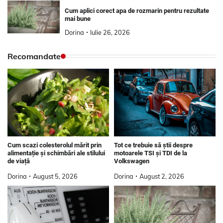
Cum aplici corect apa de rozmarin pentru rezultate
mai bune
Dorina
Iulie 26, 2026
Recomandate
Tot ce trebuie să știi despre
Cum scazi colesterolul mărit prin
motoarele TSI și TDI de la
alimentație și schimbări ale stilului
Volkswagen
de viață
Dorina
August 2, 2026
Dorina
August 5, 2026