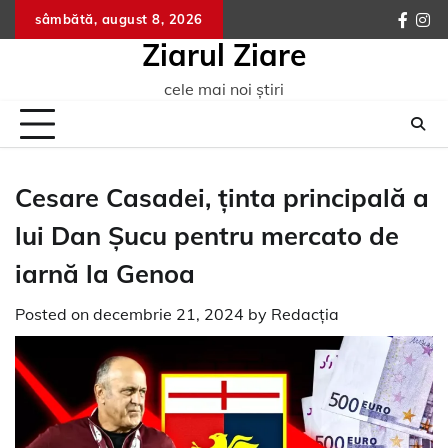
Skip
sâmbătă, august 8, 2026
faceb
ins
to
Ziarul Ziare
content
cele mai noi știri
Cesare Casadei, ținta principală a
lui Dan Șucu pentru mercato de
iarnă la Genoa
Posted on
decembrie 21, 2024
by
Redacția