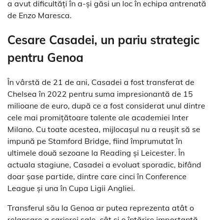
a avut dificultăți în a-și găsi un loc în echipa antrenată
de Enzo Maresca.
Cesare Casadei, un pariu strategic
pentru Genoa
În vârstă de 21 de ani, Casadei a fost transferat de
Chelsea în 2022 pentru suma impresionantă de 15
milioane de euro, după ce a fost considerat unul dintre
cele mai promițătoare talente ale academiei Inter
Milano. Cu toate acestea, mijlocașul nu a reușit să se
impună pe Stamford Bridge, fiind împrumutat în
ultimele două sezoane la Reading și Leicester. În
actuala stagiune, Casadei a evoluat sporadic, bifând
doar șase partide, dintre care cinci în Conference
League și una în Cupa Ligii Angliei.
Transferul său la Genoa ar putea reprezenta atât o
relansare a carierei sale, cât și o întărire importantă