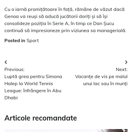
Cu o iarnă promițătoare în față, rămâne de văzut dacă
Genoa va reuși să aducă jucătorii doriți și să își
consolideze poziția în Serie A, în timp ce Dan Șucu
continuă să impresioneze prin viziunea sa managerială.
Posted in
Sport
Navigare
Previous:
Next:
în
Luptă grea pentru Simona
Vacanțe de vis pe malul
articole
Halep la World Tennis
unui lac sau în munți
League: înfrângere în Abu
Dhabi
Articole recomandate