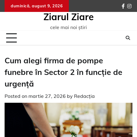
Skip
duminică, august 9, 2026
faceb
ins
to
Ziarul Ziare
content
cele mai noi știri
Cum alegi firma de pompe
funebre în Sector 2 în funcție de
urgență
Posted on
martie 27, 2026
by
Redacția