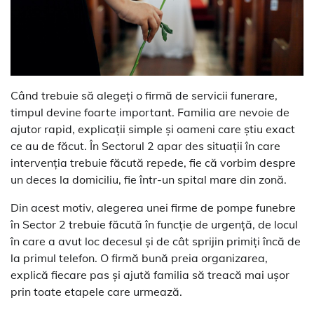
Când trebuie să alegeți o firmă de servicii funerare,
timpul devine foarte important. Familia are nevoie de
ajutor rapid, explicații simple și oameni care știu exact
ce au de făcut. În Sectorul 2 apar des situații în care
intervenția trebuie făcută repede, fie că vorbim despre
un deces la domiciliu, fie într-un spital mare din zonă.
Din acest motiv, alegerea unei firme de pompe funebre
în Sector 2 trebuie făcută în funcție de urgență, de locul
în care a avut loc decesul și de cât sprijin primiți încă de
la primul telefon. O firmă bună preia organizarea,
explică fiecare pas și ajută familia să treacă mai ușor
prin toate etapele care urmează.