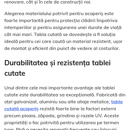
renovare, cât și în cele de construcții noi.
Alegerea materialului potrivit pentru acoperiș este
foarte importantă pentru protecția clădirii împotriva
intemperiilor și pentru asigurarea unei durate de viață
cât mai mari. Tabla cutată se dovedește a fi soluția
ideală pentru cei care caută un material rezistent, ușor
de montat și eficient din punct de vedere al costurilor.
Durabilitatea și rezistența tablei
cutate
Unul dintre cele mai importante avantaje ale tablei
cutate este durabilitatea sa excepțională. Fabricată din
oțel galvanizat, aluminiu sau alte aliaje metalice,
tabla
cutată acoperiș
rezistă foarte bine la factori externi
precum ploaia, zăpada, grindina și razele UV. Aceste
proprietăți o fac potrivită pentru utilizarea pe termen
lung, fără a necesita reparații frecvente sau înlocuiri