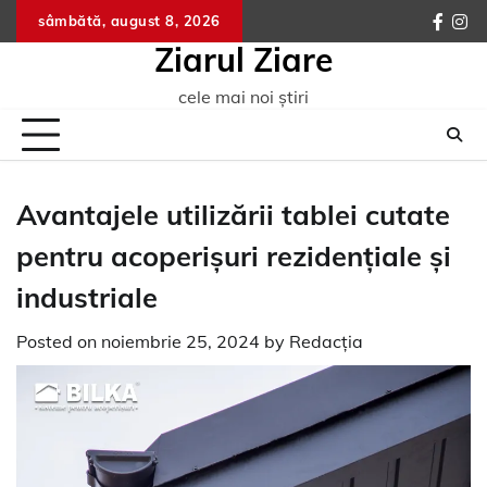
Skip
sâmbătă, august 8, 2026
faceb
ins
to
Ziarul Ziare
content
cele mai noi știri
Avantajele utilizării tablei cutate
pentru acoperișuri rezidențiale și
industriale
Posted on
noiembrie 25, 2024
by
Redacția