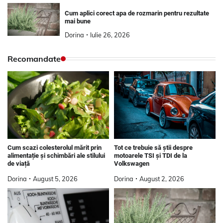
Cum aplici corect apa de rozmarin pentru rezultate
mai bune
Dorina
Iulie 26, 2026
Recomandate
Tot ce trebuie să știi despre
Cum scazi colesterolul mărit prin
motoarele TSI și TDI de la
alimentație și schimbări ale stilului
Volkswagen
de viață
Dorina
August 2, 2026
Dorina
August 5, 2026