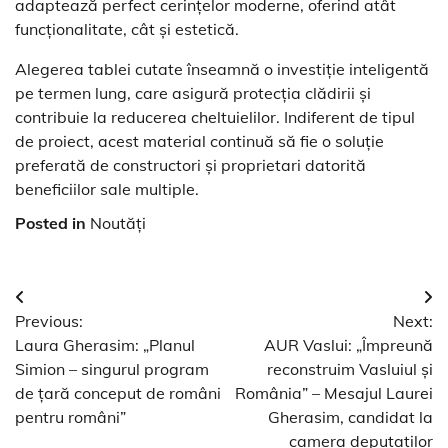
adaptează perfect cerințelor moderne, oferind atât
funcționalitate, cât și estetică.
Alegerea tablei cutate înseamnă o investiție inteligentă
pe termen lung, care asigură protecția clădirii și
contribuie la reducerea cheltuielilor. Indiferent de tipul
de proiect, acest material continuă să fie o soluție
preferată de constructori și proprietari datorită
beneficiilor sale multiple.
Posted in
Noutăți
Navigare
Previous:
Next:
în
Laura Gherasim: „Planul
AUR Vaslui: „Împreună
articole
Simion – singurul program
reconstruim Vasluiul și
de țară conceput de români
România” – Mesajul Laurei
pentru români”
Gherasim, candidat la
camera deputaților