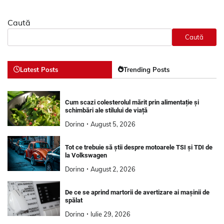
Caută
Caută
Latest Posts
Trending Posts
Cum scazi colesterolul mărit prin alimentație și
schimbări ale stilului de viață
Dorina
August 5, 2026
Tot ce trebuie să știi despre motoarele TSI și TDI de
la Volkswagen
Dorina
August 2, 2026
De ce se aprind martorii de avertizare ai mașinii de
spălat
Dorina
Iulie 29, 2026