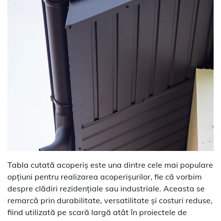
Tabla cutată acoperiș este una dintre cele mai populare
opțiuni pentru realizarea acoperișurilor, fie că vorbim
despre clădiri rezidențiale sau industriale. Aceasta se
remarcă prin durabilitate, versatilitate și costuri reduse,
fiind utilizată pe scară largă atât în proiectele de