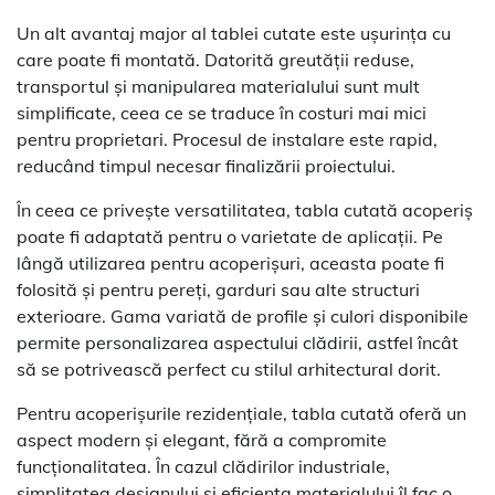
Un alt avantaj major al tablei cutate este ușurința cu
care poate fi montată. Datorită greutății reduse,
transportul și manipularea materialului sunt mult
simplificate, ceea ce se traduce în costuri mai mici
pentru proprietari. Procesul de instalare este rapid,
reducând timpul necesar finalizării proiectului.
În ceea ce privește versatilitatea, tabla cutată acoperiș
poate fi adaptată pentru o varietate de aplicații. Pe
lângă utilizarea pentru acoperișuri, aceasta poate fi
folosită și pentru pereți, garduri sau alte structuri
exterioare. Gama variată de profile și culori disponibile
permite personalizarea aspectului clădirii, astfel încât
să se potrivească perfect cu stilul arhitectural dorit.
Pentru acoperișurile rezidențiale, tabla cutată oferă un
aspect modern și elegant, fără a compromite
funcționalitatea. În cazul clădirilor industriale,
simplitatea designului și eficiența materialului îl fac o