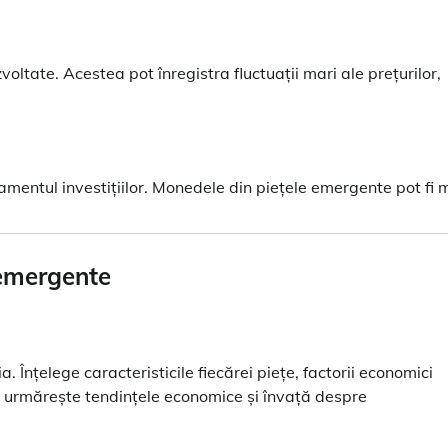
ltate. Acestea pot înregistra fluctuații mari ale prețurilor,
damentul investițiilor. Monedele din piețele emergente pot fi 
 emergente
. Înțelege caracteristicile fiecărei piețe, factorii economici
ză, urmărește tendințele economice și învață despre