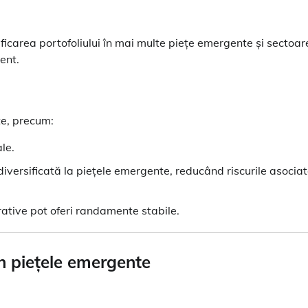
sificarea portofoliului în mai multe piețe emergente și sectoar
ent.
te, precum:
ale.
iversificată la piețele emergente, reducând riscurile asocia
ative pot oferi randamente stabile.
 în piețele emergente