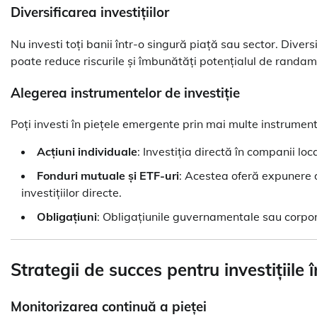
Diversificarea investițiilor
Nu investi toți banii într-o singură piață sau sector. Diver
poate reduce riscurile și îmbunătăți potențialul de randam
Alegerea instrumentelor de investiție
Poți investi în piețele emergente prin mai multe instrumen
Acțiuni individuale
: Investiția directă în companii loc
Fonduri mutuale și ETF-uri
: Acestea oferă expunere d
investițiilor directe.
Obligațiuni
: Obligațiunile guvernamentale sau corpor
Strategii de succes pentru investițiile
Monitorizarea continuă a pieței