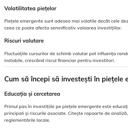
Volatilitatea piețelor
Piețele emergente sunt adesea mai volatile decât cele dezvo
ceea ce poate afecta semnificativ valoarea investițiilor.
Riscuri valutare
Fluctuațiile cursurilor de schimb valutar pot influența ran
instabile, crescând riscul financiar pentru investitori.
Cum să începi să investești în piețele
Educația și cercetarea
Primul pas în investițiile pe piețele emergente este educația
principali și riscurile asociate. Citește rapoarte de anali
reglementările locale.