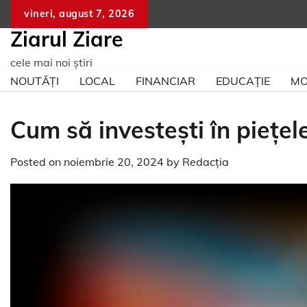
Skip
vineri, august 7, 2026
to
Ziarul Ziare
content
cele mai noi știri
NOUTĂȚI
LOCAL
FINANCIAR
EDUCAȚIE
MO
Cum să investești în piețe
Posted on
noiembrie 20, 2024
by
Redacția