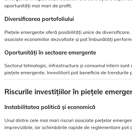
oportunități mai mari de profit.
Diversificarea portofoliului
Piețele emergente oferă posibilități unice de diversificare. I
asociate economiilor dezvoltate și pot îmbunătăți perform
Oportunități în sectoare emergente
Sectorul tehnologic, infrastructura și consumul intern sunt
piețele emergente. Investitorii pot beneficia de trendurile 
Riscurile investițiilor în piețele emerge
Instabilitatea politică și economică
Unul dintre cele mai mari riscuri asociate piețelor emergente
imprevizibile, iar schimbările rapide de reglementare pot af