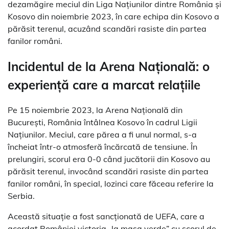
dezamăgire meciul din Liga Națiunilor dintre România și
Kosovo din noiembrie 2023, în care echipa din Kosovo a
părăsit terenul, acuzând scandări rasiste din partea
fanilor români.
Incidentul de la Arena Națională: o
experiență care a marcat relațiile
Pe 15 noiembrie 2023, la Arena Națională din
București, România întâlnea Kosovo în cadrul Ligii
Națiunilor. Meciul, care părea a fi unul normal, s-a
încheiat într-o atmosferă încărcată de tensiune. În
prelungiri, scorul era 0-0 când jucătorii din Kosovo au
părăsit terenul, invocând scandări rasiste din partea
fanilor români, în special, lozinci care făceau referire la
Serbia.
Această situație a fost sancționată de UEFA, care a
acordat României victoria „la masa verde” cu scorul de