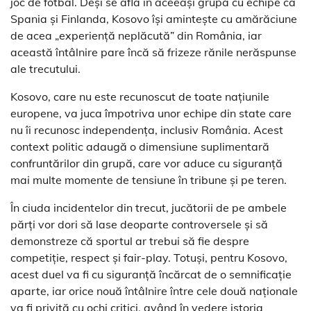
joc de fotbal. Deși se află în aceeași grupă cu echipe ca
Spania și Finlanda, Kosovo își amintește cu amărăciune
de acea „experiență neplăcută” din România, iar
această întâlnire pare încă să frizeze rănile nerăspunse
ale trecutului.
Kosovo, care nu este recunoscut de toate națiunile
europene, va juca împotriva unor echipe din state care
nu îi recunosc independența, inclusiv România. Acest
context politic adaugă o dimensiune suplimentară
confruntărilor din grupă, care vor aduce cu siguranță
mai multe momente de tensiune în tribune și pe teren.
În ciuda incidentelor din trecut, jucătorii de pe ambele
părți vor dori să lase deoparte controversele și să
demonstreze că sportul ar trebui să fie despre
competiție, respect și fair-play. Totuși, pentru Kosovo,
acest duel va fi cu siguranță încărcat de o semnificație
aparte, iar orice nouă întâlnire între cele două naționale
va fi privită cu ochi critici, având în vedere istoria