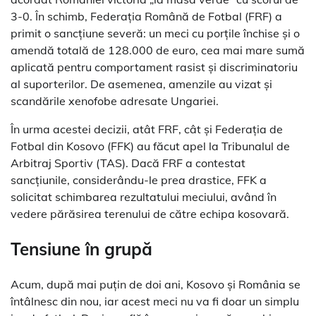
3-0. În schimb, Federația Română de Fotbal (FRF) a
primit o sancțiune severă: un meci cu porțile închise și o
amendă totală de 128.000 de euro, cea mai mare sumă
aplicată pentru comportament rasist și discriminatoriu
al suporterilor. De asemenea, amenzile au vizat și
scandările xenofobe adresate Ungariei.
În urma acestei decizii, atât FRF, cât și Federația de
Fotbal din Kosovo (FFK) au făcut apel la Tribunalul de
Arbitraj Sportiv (TAS). Dacă FRF a contestat
sancțiunile, considerându-le prea drastice, FFK a
solicitat schimbarea rezultatului meciului, având în
vedere părăsirea terenului de către echipa kosovară.
Tensiune în grupă
Acum, după mai puțin de doi ani, Kosovo și România se
întâlnesc din nou, iar acest meci nu va fi doar un simplu