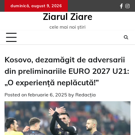
Skip
duminică, august 9, 2026
faceb
ins
to
Ziarul Ziare
content
cele mai noi știri
Kosovo, dezamăgit de adversarii
din preliminariile EURO 2027 U21:
„O experiență neplăcută!”
Posted on
februarie 6, 2025
by
Redacția