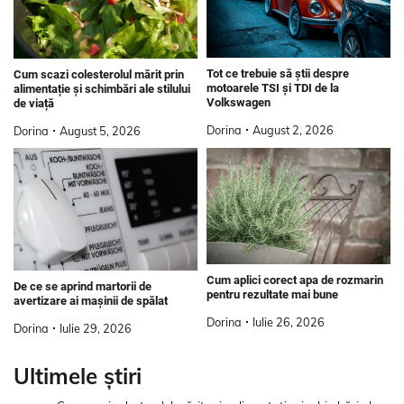
Tot ce trebuie să știi despre
Cum scazi colesterolul mărit prin
motoarele TSI și TDI de la
alimentație și schimbări ale stilului
Volkswagen
de viață
Dorina
August 2, 2026
Dorina
August 5, 2026
Cum aplici corect apa de rozmarin
De ce se aprind martorii de
pentru rezultate mai bune
avertizare ai mașinii de spălat
Dorina
Iulie 26, 2026
Dorina
Iulie 29, 2026
Ultimele știri