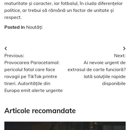
maturitate și caracter, iar fotbalul, în ciuda diferențelor
politice, ar trebui să rămână un factor de unitate și
respect.
Posted in
Noutăți
Navigare
Previous:
Next:
în
Provocarea Paracetamol:
Ai nevoie urgent de
articole
pericolul fatal care face
extrasul de carte funciară?
ravagii pe TikTok printre
Iată soluțiile rapide
tineri. Autoritățile din
disponibile
Europa emit alerte urgente
Articole recomandate