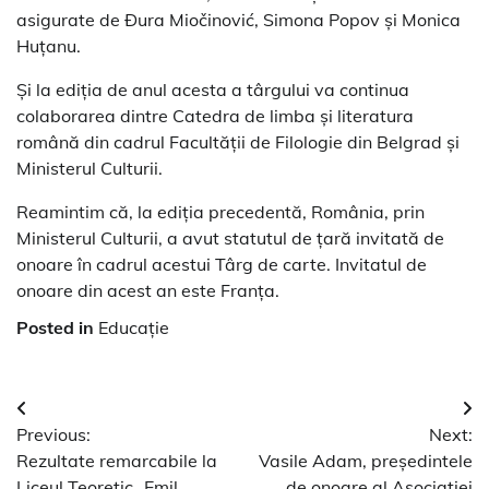
asigurate de Đura Miočinović, Simona Popov și Monica
Huțanu.
Și la ediția de anul acesta a târgului va continua
colaborarea dintre Catedra de limba și literatura
română din cadrul Facultății de Filologie din Belgrad și
Ministerul Culturii.
Reamintim că, la ediția precedentă, România, prin
Ministerul Culturii, a avut statutul de țară invitată de
onoare în cadrul acestui Târg de carte. Invitatul de
onoare din acest an este Franța.
Posted in
Educație
Navigare
Previous:
Next:
în
Rezultate remarcabile la
Vasile Adam, președintele
Liceul Teoretic „Emil
de onoare al Asociației