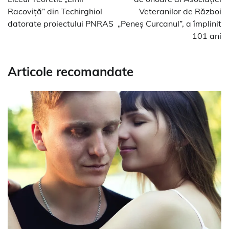
articole
Racoviță” din Techirghiol
Veteranilor de Război
datorate proiectului PNRAS
„Peneș Curcanul”, a împlinit
101 ani
Articole recomandate