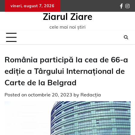
Skip
vineri, august 7, 2026
faceb
ins
to
Ziarul Ziare
content
cele mai noi știri
România participă la cea de 66-a
ediție a Târgului Internațional de
Carte de la Belgrad
Posted on
octombrie 20, 2023
by
Redacția