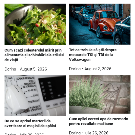
Tot ce trebuie să știi despre
Cum scazi colesterolul mărit prin
motoarele TSI și TDI de la
alimentație și schimbări ale stilului
Volkswagen
de viață
Dorina
August 2, 2026
Dorina
August 5, 2026
Cum aplici corect apa de rozmarin
De ce se aprind martorii de
pentru rezultate mai bune
avertizare ai mașinii de spălat
Dorina
Iulie 26, 2026
Dorina
Iulie 29, 2026