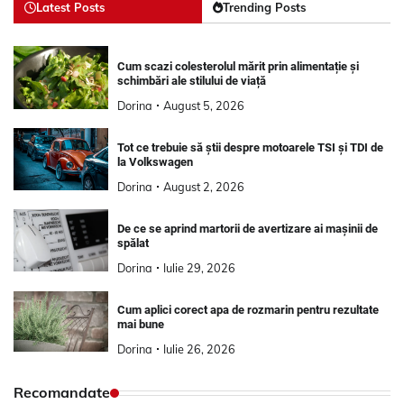
Latest Posts
Trending Posts
Cum scazi colesterolul mărit prin alimentație și
schimbări ale stilului de viață
Dorina
August 5, 2026
Tot ce trebuie să știi despre motoarele TSI și TDI de
la Volkswagen
Dorina
August 2, 2026
De ce se aprind martorii de avertizare ai mașinii de
spălat
Dorina
Iulie 29, 2026
Cum aplici corect apa de rozmarin pentru rezultate
mai bune
Dorina
Iulie 26, 2026
Recomandate