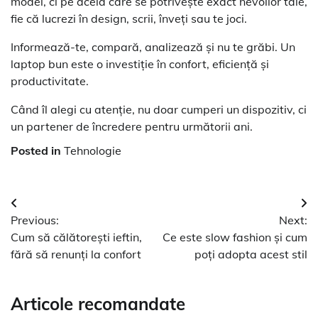
model, ci pe acela care se potrivește exact nevoilor tale,
fie că lucrezi în design, scrii, înveți sau te joci.
Informează-te, compară, analizează și nu te grăbi. Un
laptop bun este o investiție în confort, eficiență și
productivitate.
Când îl alegi cu atenție, nu doar cumperi un dispozitiv, ci
un partener de încredere pentru următorii ani.
Posted in
Tehnologie
Navigare
Previous:
Next:
în
Cum să călătorești ieftin,
Ce este slow fashion și cum
articole
fără să renunți la confort
poți adopta acest stil
Articole recomandate