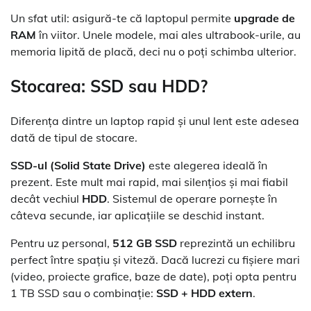
Un sfat util: asigură-te că laptopul permite
upgrade de
RAM
în viitor. Unele modele, mai ales ultrabook-urile, au
memoria lipită de placă, deci nu o poți schimba ulterior.
Stocarea: SSD sau HDD?
Diferența dintre un laptop rapid și unul lent este adesea
dată de tipul de stocare.
SSD-ul (Solid State Drive)
este alegerea ideală în
prezent. Este mult mai rapid, mai silențios și mai fiabil
decât vechiul
HDD
. Sistemul de operare pornește în
câteva secunde, iar aplicațiile se deschid instant.
Pentru uz personal,
512 GB SSD
reprezintă un echilibru
perfect între spațiu și viteză. Dacă lucrezi cu fișiere mari
(video, proiecte grafice, baze de date), poți opta pentru
1 TB SSD sau o combinație:
SSD + HDD extern
.