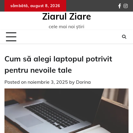
Skip
sâmbătă, august 8, 2026
faceb
ins
to
Ziarul Ziare
content
cele mai noi știri
Cum să alegi laptopul potrivit
pentru nevoile tale
Posted on
noiembrie 3, 2025
by
Dorina