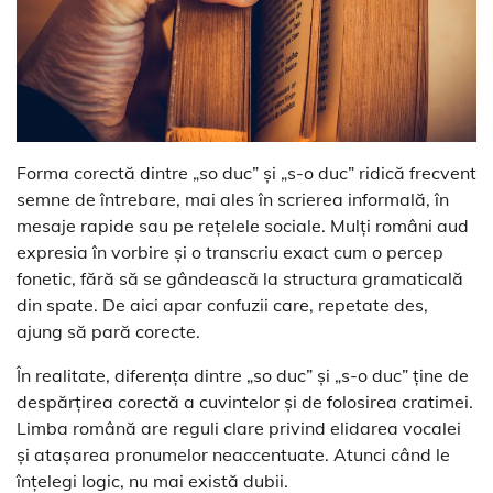
Forma corectă dintre „so duc” și „s-o duc” ridică frecvent
semne de întrebare, mai ales în scrierea informală, în
mesaje rapide sau pe rețelele sociale. Mulți români aud
expresia în vorbire și o transcriu exact cum o percep
fonetic, fără să se gândească la structura gramaticală
din spate. De aici apar confuzii care, repetate des,
ajung să pară corecte.
În realitate, diferența dintre „so duc” și „s-o duc” ține de
despărțirea corectă a cuvintelor și de folosirea cratimei.
Limba română are reguli clare privind elidarea vocalei
și atașarea pronumelor neaccentuate. Atunci când le
înțelegi logic, nu mai există dubii.