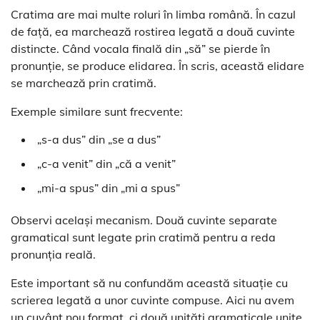
Cratima are mai multe roluri în limba română. În cazul
de față, ea marchează rostirea legată a două cuvinte
distincte. Când vocala finală din „să” se pierde în
pronunție, se produce elidarea. În scris, această elidare
se marchează prin cratimă.
Exemple similare sunt frecvente:
„s-a dus” din „se a dus”
„c-a venit” din „că a venit”
„mi-a spus” din „mi a spus”
Observi același mecanism. Două cuvinte separate
gramatical sunt legate prin cratimă pentru a reda
pronunția reală.
Este important să nu confundăm această situație cu
scrierea legată a unor cuvinte compuse. Aici nu avem
un cuvânt nou format, ci două unități gramaticale unite