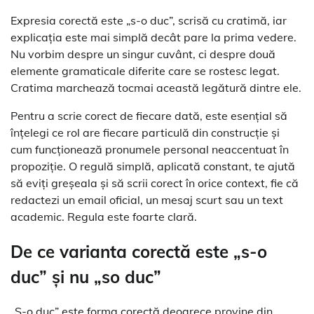
Expresia corectă este „s-o duc”, scrisă cu cratimă, iar
explicația este mai simplă decât pare la prima vedere.
Nu vorbim despre un singur cuvânt, ci despre două
elemente gramaticale diferite care se rostesc legat.
Cratima marchează tocmai această legătură dintre ele.
Pentru a scrie corect de fiecare dată, este esențial să
înțelegi ce rol are fiecare particulă din construcție și
cum funcționează pronumele personal neaccentuat în
propoziție. O regulă simplă, aplicată constant, te ajută
să eviți greșeala și să scrii corect în orice context, fie că
redactezi un email oficial, un mesaj scurt sau un text
academic. Regula este foarte clară.
De ce varianta corectă este „s-o
duc” și nu „so duc”
„S-o duc” este forma corectă deoarece provine din