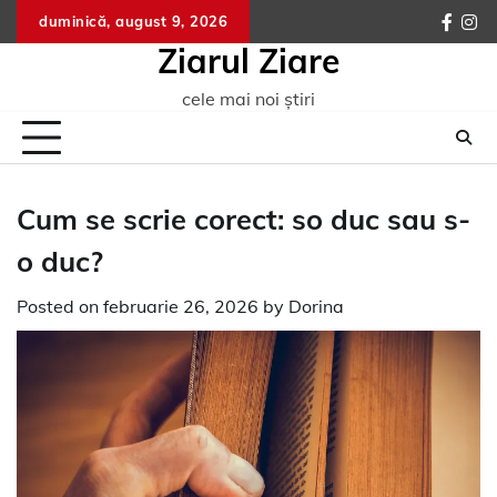
Skip
duminică, august 9, 2026
faceb
ins
to
Ziarul Ziare
content
cele mai noi știri
Cum se scrie corect: so duc sau s-
o duc?
Posted on
februarie 26, 2026
by
Dorina