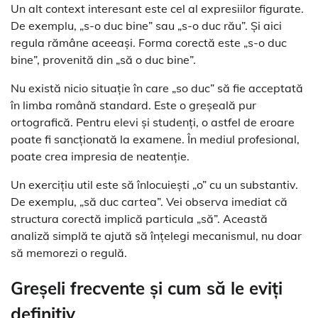
Un alt context interesant este cel al expresiilor figurate.
De exemplu, „s-o duc bine” sau „s-o duc rău”. Și aici
regula rămâne aceeași. Forma corectă este „s-o duc
bine”, provenită din „să o duc bine”.
Nu există nicio situație în care „so duc” să fie acceptată
în limba română standard. Este o greșeală pur
ortografică. Pentru elevi și studenți, o astfel de eroare
poate fi sancționată la examene. În mediul profesional,
poate crea impresia de neatenție.
Un exercițiu util este să înlocuiești „o” cu un substantiv.
De exemplu, „să duc cartea”. Vei observa imediat că
structura corectă implică particula „să”. Această
analiză simplă te ajută să înțelegi mecanismul, nu doar
să memorezi o regulă.
Greșeli frecvente și cum să le eviți
definitiv