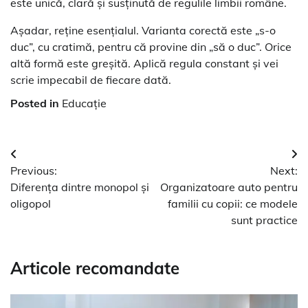
este unică, clară și susținută de regulile limbii române.
Așadar, reține esențialul. Varianta corectă este „s-o
duc”, cu cratimă, pentru că provine din „să o duc”. Orice
altă formă este greșită. Aplică regula constant și vei
scrie impecabil de fiecare dată.
Posted in
Educație
Navigare
Previous:
Next:
în
Diferența dintre monopol și
Organizatoare auto pentru
articole
oligopol
familii cu copii: ce modele
sunt practice
Articole recomandate