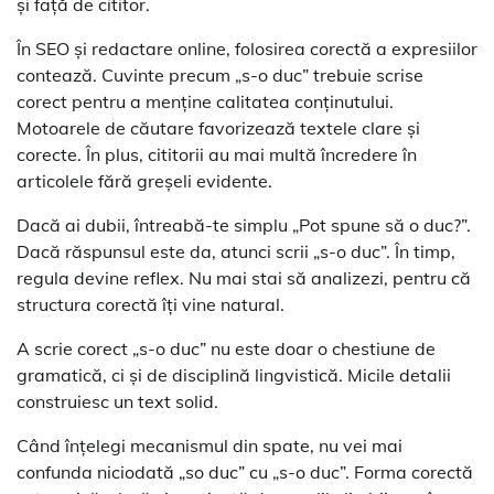
și față de cititor.
În SEO și redactare online, folosirea corectă a expresiilor
contează. Cuvinte precum „s-o duc” trebuie scrise
corect pentru a menține calitatea conținutului.
Motoarele de căutare favorizează textele clare și
corecte. În plus, cititorii au mai multă încredere în
articolele fără greșeli evidente.
Dacă ai dubii, întreabă-te simplu „Pot spune să o duc?”.
Dacă răspunsul este da, atunci scrii „s-o duc”. În timp,
regula devine reflex. Nu mai stai să analizezi, pentru că
structura corectă îți vine natural.
A scrie corect „s-o duc” nu este doar o chestiune de
gramatică, ci și de disciplină lingvistică. Micile detalii
construiesc un text solid.
Când înțelegi mecanismul din spate, nu vei mai
confunda niciodată „so duc” cu „s-o duc”. Forma corectă