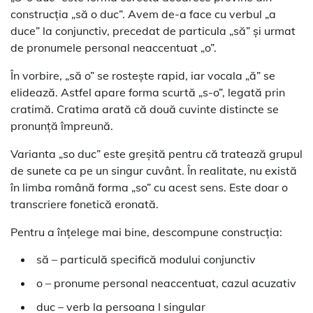
construcția „să o duc”. Avem de-a face cu verbul „a
duce” la conjunctiv, precedat de particula „să” și urmat
de pronumele personal neaccentuat „o”.
În vorbire, „să o” se rostește rapid, iar vocala „ă” se
elidează. Astfel apare forma scurtă „s-o”, legată prin
cratimă. Cratima arată că două cuvinte distincte se
pronunță împreună.
Varianta „so duc” este greșită pentru că tratează grupul
de sunete ca pe un singur cuvânt. În realitate, nu există
în limba română forma „so” cu acest sens. Este doar o
transcriere fonetică eronată.
Pentru a înțelege mai bine, descompune construcția:
să – particulă specifică modului conjunctiv
o – pronume personal neaccentuat, cazul acuzativ
duc – verb la persoana I singular