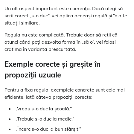
Un alt aspect important este coerența. Dacă alegi să
scrii corect „s-o duc”, vei aplica aceeași regulă și în alte
situații similare.
Regula nu este complicată. Trebuie doar să reții că
atunci când poți dezvolta forma în „să o”, vei folosi
cratima în varianta prescurtată.
Exemple corecte și greșite în
propoziții uzuale
Pentru a fixa regula, exemplele concrete sunt cele mai
eficiente. Iată câteva propoziții corecte:
„Vreau s-o duc la școală.”
„Trebuie s-o duc la medic.”
„Încerc s-o duc la bun sfârșit.”