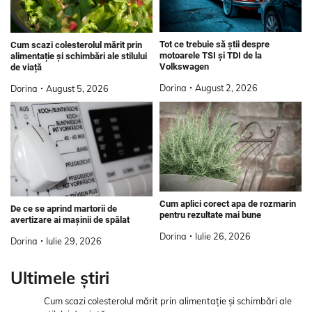
Tot ce trebuie să știi despre
Cum scazi colesterolul mărit prin
motoarele TSI și TDI de la
alimentație și schimbări ale stilului
Volkswagen
de viață
Dorina
August 2, 2026
Dorina
August 5, 2026
Cum aplici corect apa de rozmarin
De ce se aprind martorii de
pentru rezultate mai bune
avertizare ai mașinii de spălat
Dorina
Iulie 26, 2026
Dorina
Iulie 29, 2026
Ultimele știri
Cum scazi colesterolul mărit prin alimentație și schimbări ale