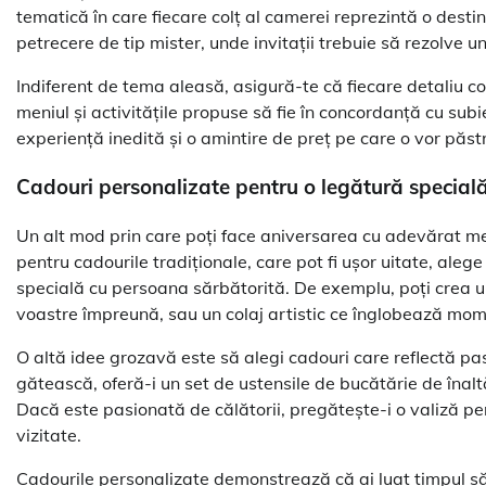
tematică în care fiecare colț al camerei reprezintă o desti
petrecere de tip mister, unde invitații trebuie să rezolve un
Indiferent de tema aleasă, asigură-te că fiecare detaliu c
meniul și activitățile propuse să fie în concordanță cu subi
experiență inedită și o amintire de preț pe care o vor păst
Cadouri personalizate pentru o legătură special
Un alt mod prin care poți face aniversarea cu adevărat mem
pentru cadourile tradiționale, care pot fi ușor uitate, alege
specială cu persoana sărbătorită. De exemplu, poți crea un 
voastre împreună, sau un colaj artistic ce înglobează mom
O altă idee grozavă este să alegi cadouri care reflectă pa
gătească, oferă-i un set de ustensile de bucătărie de înalt
Dacă este pasionată de călătorii, pregătește-i o valiză per
vizitate.
Cadourile personalizate demonstrează că ai luat timpul să