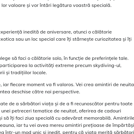
lor valoare și vor întări legătura voastră specială.
 experiență inedită de aniversare, atunci o călătorie
tica sau un loc special care îți stârnește curiozitatea și îți
ege să faci o călătorie solo, în funcție de preferințele tale.
participarea la activități extreme precum skydiving-ul,
i și tradițiilor locale.
, iar fiecare moment va fi valoros. Vei crea amintiri de neuita
mintea deschise către noi perspective.
ate de a sărbători viața și de a fi recunoscător pentru toate
 unei petreceri tematice de neuitat, oferirea de cadouri
și să îți faci ziua specială cu adevărat memorabilă. Amintiril
auna, iar tu vei avea mereu amintiri prețioase de împărtăși
ea într-un mod unic și inedit, pentru că viața merită sărbător