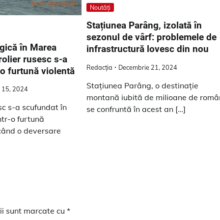
Noutăți
Stațiunea Parâng, izolată în
sezonul de vârf: problemele de
gică în Marea
infrastructură lovesc din nou
olier rusesc s-a
Redacția
Decembrie 21, 2024
o furtună violentă
Stațiunea Parâng, o destinație
 15, 2024
montană iubită de milioane de român
sc s-a scufundat în
se confruntă în acest an […]
tr-o furtună
când o deversare
ii sunt marcate cu
*