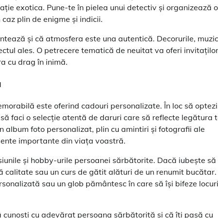
nație exotica. Pune-te în pielea unui detectiv și organizează o
 caz plin de enigme și indicii.
ontează și că atmosfera este una autentică. Decorurile, muzi
ectul ales. O petrecere tematică de neuitat va oferi invitaților
ra cu drag în inimă.
ă
orabilă este oferind cadouri personalizate. În loc să optezi
 să faci o selecție atentă de daruri care să reflecte legătura 
album foto personalizat, plin cu amintiri și fotografii ale
ente importante din viața voastră.
siunile și hobby-urile persoanei sărbătorite. Dacă iubește să
ă calitate sau un curs de gătit alături de un renumit bucătar.
sonalizată sau un glob pământesc în care să își bifeze locuri
 cunoști cu adevărat persoana sărbătorită și că îți pasă cu