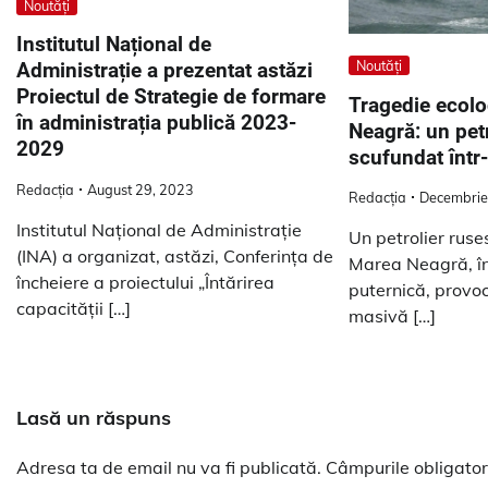
Noutăți
Institutul Național de
Noutăți
Administrație a prezentat astăzi
Proiectul de Strategie de formare
Tragedie ecolo
în administrația publică 2023-
Neagră: un petr
2029
scufundat într-
Redacția
August 29, 2023
Redacția
Decembrie
Institutul Național de Administrație
Un petrolier ruse
(INA) a organizat, astăzi, Conferința de
Marea Neagră, în
încheiere a proiectului „Întărirea
puternică, provo
capacității […]
masivă […]
Lasă un răspuns
Adresa ta de email nu va fi publicată.
Câmpurile obligator