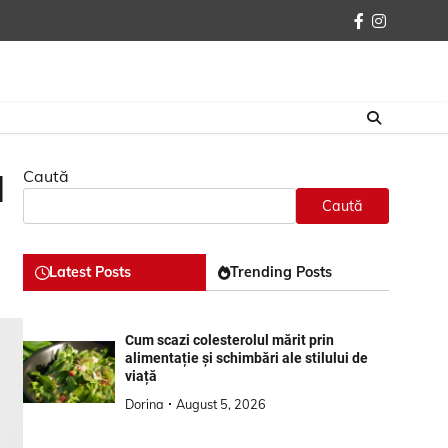
facebook
instagra
Caută
l
Caută
Latest Posts
Trending Posts
Cum scazi colesterolul mărit prin
alimentație și schimbări ale stilului de
viață
Dorina
August 5, 2026