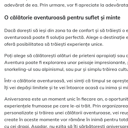
adevărat de ea. Prin urmare, vor fi apreciate la adevărata 
O călătorie aventuroasă pentru suflet și minte
Dacă dorești să ieși din zona ta de confort și să trăiești o
aventuroasă poate fi soluția perfectă. Alege o destinație exo
oferă posibilitatea să trăiești experiențe unice.
Poți alege să călătorești alături de prieteni apropiați sau al
Aventura poate fi explorarea unor peisaje impresionante, 
snorkeling-ul sau alpinismul, sau pur și simplu trăirea culturi
Într-o călătorie aventuroasă, vei simți că timpul se oprește
îți vei depăși limitele și te vei întoarce acasă cu inima și 
Aniversarea este un moment unic în fiecare an, o oportunit
experiențele frumoase pe care le-ai trăit. Prin organizarea
personalizate și trăirea unei călătorii aventuroase, vei reu
create în aceste momente vor rămâne în inimă pentru totde
cu cei dragi. Așadar, nu ezita să îți sărbătorești aniversar