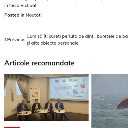
în fiecare clipă!
Posted in
Noutăți
Navigare
Cum să îți cureți periuța de dinți, buretele de ba
Previous:
și alte obiecte personale
în
articole
Articole recomandate