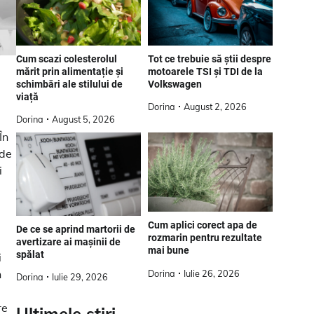
Tot ce trebuie să știi despre
Cum scazi colesterolul
motoarele TSI și TDI de la
mărit prin alimentație și
Volkswagen
schimbări ale stilului de
viață
Dorina
August 2, 2026
Dorina
August 5, 2026
În
 de
i
Cum aplici corect apa de
De ce se aprind martorii de
rozmarin pentru rezultate
avertizare ai mașinii de
mai bune
spălat
i
n
Dorina
Iulie 26, 2026
Dorina
Iulie 29, 2026
re