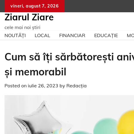
Skip
vineri, august 7, 2026
to
Ziarul Ziare
content
cele mai noi știri
NOUTĂȚI
LOCAL
FINANCIAR
EDUCAȚIE
MO
Cum să îți sărbătorești an
și memorabil
Posted on
iulie 26, 2023
by
Redacția