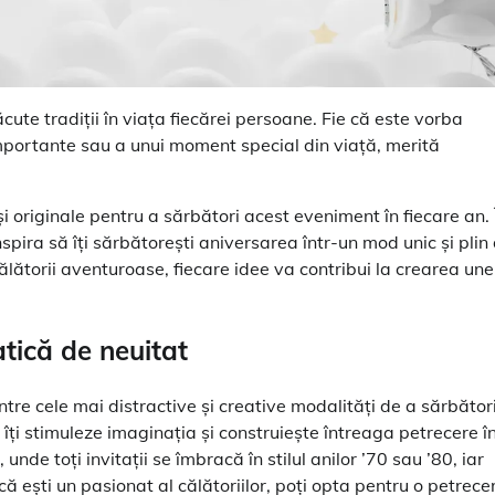
ăcute tradiții în viața fiecărei persoane. Fie că este vorba
 importante sau a unui moment special din viață, merită
și originale pentru a sărbători acest eveniment în fiecare an. 
nspira să îți sărbătorești aniversarea într-un mod unic și plin
călătorii aventuroase, fiecare idee va contribui la crearea une
tică de neuitat
ntre cele mai distractive și creative modalități de a sărbător
îți stimuleze imaginația și construiește întreaga petrecere î
nde toți invitații se îmbracă în stilul anilor ’70 sau ’80, iar
ă ești un pasionat al călătoriilor, poți opta pentru o petrece