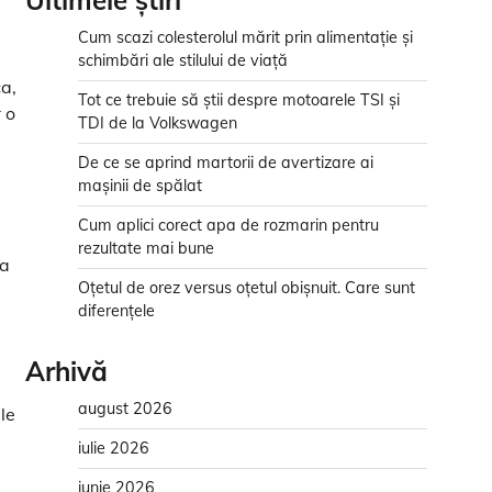
Ultimele știri
Cum scazi colesterolul mărit prin alimentație și
schimbări ale stilului de viață
ca,
Tot ce trebuie să știi despre motoarele TSI și
 o
TDI de la Volkswagen
De ce se aprind martorii de avertizare ai
mașinii de spălat
Cum aplici corect apa de rozmarin pentru
rezultate mai bune
ta
Oțetul de orez versus oțetul obișnuit. Care sunt
diferențele
Arhivă
august 2026
le
iulie 2026
iunie 2026